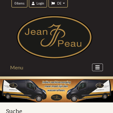
0 items
Login
DE
Menu
Suche