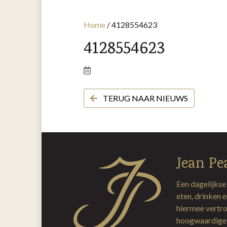
Home
/
4128554623
4128554623
TERUG NAAR NIEUWS
Jean Pe
Een dagelijkse
eten, drinken 
hiermee vertro
hoogwaardige 