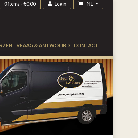
0 items
-
€
0.00
Login
NL
RZEN
VRAAG & ANTWOORD
CONTACT