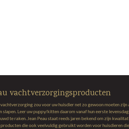
au vachtverzorgingsproducten
 vachtverzorging zou voor uw huisdier net zo gewoon moeten zijn 
en slapen. Leer uw puppy/kitten daarom vanaf hun eerste levensda
uwd te raken. Jean Peau staat reeds jaren bekend om zijn kwalitat
producten die ook veelvuldig gebruikt worden voor huisdieren di