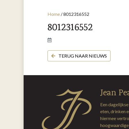
Home
/
8012316552
8012316552
TERUG NAAR NIEUWS
Jean Pe
Een dagelijkse
eten, drinken 
hiermee vertro
hoogwaardige 