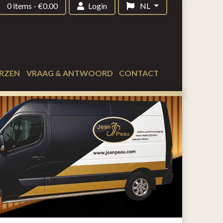
0 items
-
€
0.00
Login
NL
RZEN
VRAAG & ANTWOORD
CONTACT