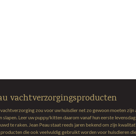
au vachtverzorgingsproducten
 vachtverzorging zou voor uw huisdier net zo gewoon moeten zijn 
en slapen. Leer uw puppy/kitten daarom vanaf hun eerste levensda
uwd te raken. Jean Peau staat reeds jaren bekend om zijn kwalitat
producten die ook veelvuldig gebruikt worden voor huisdieren di