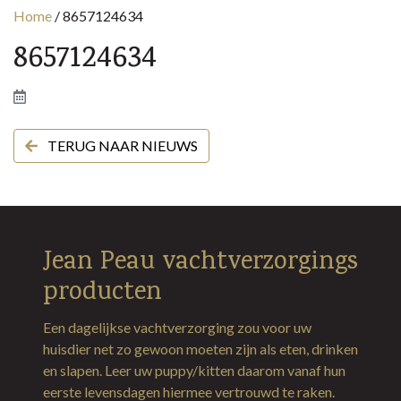
Home
/
8657124634
8657124634
TERUG NAAR NIEUWS
Jean Peau vachtverzorgings
producten
Een dagelijkse vachtverzorging zou voor uw
huisdier net zo gewoon moeten zijn als eten, drinken
en slapen. Leer uw puppy/kitten daarom vanaf hun
eerste levensdagen hiermee vertrouwd te raken.