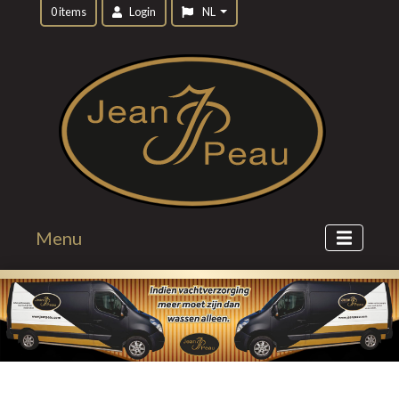
0 items
Login
NL
Menu