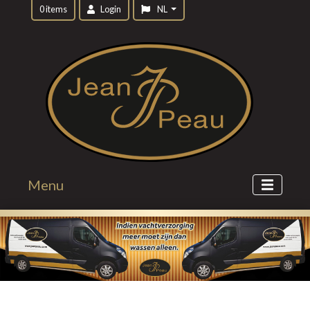
0 items
Login
NL
Menu