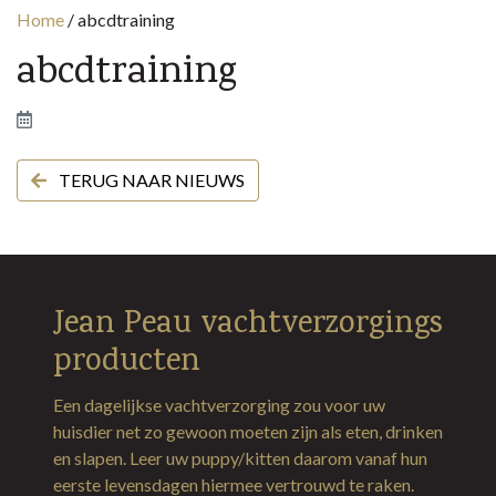
Home
/
abcdtraining
abcdtraining
TERUG NAAR NIEUWS
Jean Peau vachtverzorgings
producten
Een dagelijkse vachtverzorging zou voor uw
huisdier net zo gewoon moeten zijn als eten, drinken
en slapen. Leer uw puppy/kitten daarom vanaf hun
eerste levensdagen hiermee vertrouwd te raken.