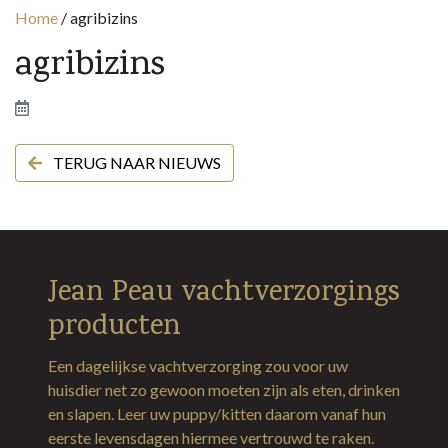
Home
/
agribizins
agribizins
TERUG NAAR NIEUWS
Jean Peau vachtverzorgings
producten
Een dagelijkse vachtverzorging zou voor uw
huisdier net zo gewoon moeten zijn als eten, drinken
en slapen. Leer uw puppy/kitten daarom vanaf hun
eerste levensdagen hiermee vertrouwd te raken.