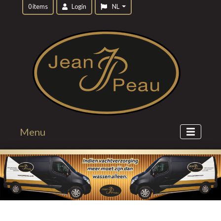
0 items
Login
NL
Menu