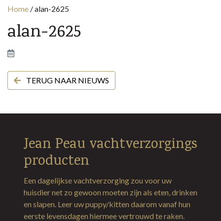
Home
/
alan-2625
alan-2625
TERUG NAAR NIEUWS
Jean Peau vachtverzorgings
producten
Een dagelijkse vachtverzorging zou voor uw
huisdier net zo gewoon moeten zijn als eten, drinken
en slapen. Leer uw puppy/kitten daarom vanaf hun
eerste levensdagen hiermee vertrouwd te raken.