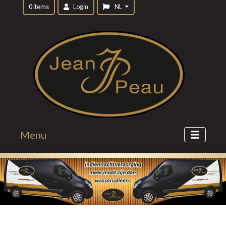
0 items
Login
NL
Menu