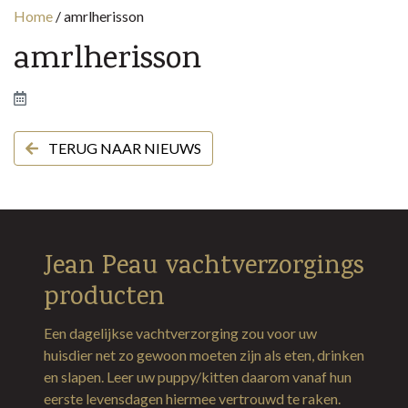
Home
/
amrlherisson
amrlherisson
TERUG NAAR NIEUWS
Jean Peau vachtverzorgings
producten
Een dagelijkse vachtverzorging zou voor uw
huisdier net zo gewoon moeten zijn als eten, drinken
en slapen. Leer uw puppy/kitten daarom vanaf hun
eerste levensdagen hiermee vertrouwd te raken.