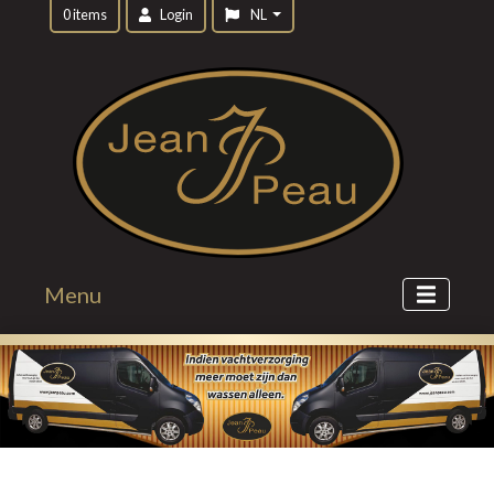
0 items
Login
NL
Menu