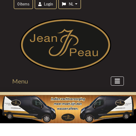
0 items
Login
NL
Menu