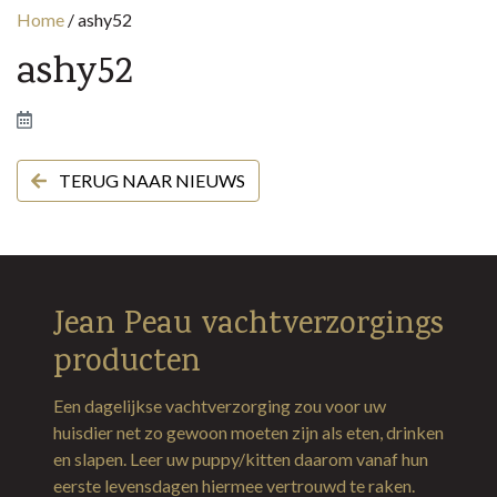
Home
/
ashy52
ashy52
TERUG NAAR NIEUWS
Jean Peau vachtverzorgings
producten
Een dagelijkse vachtverzorging zou voor uw
huisdier net zo gewoon moeten zijn als eten, drinken
en slapen. Leer uw puppy/kitten daarom vanaf hun
eerste levensdagen hiermee vertrouwd te raken.