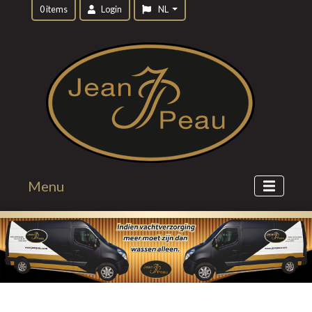
0 items
Login
NL
Menu