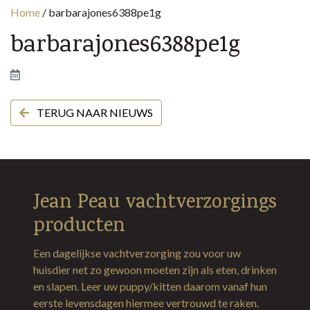
Home
/
barbarajones6388pe1g
barbarajones6388pe1g
TERUG NAAR NIEUWS
Jean Peau vachtverzorgings
producten
Een dagelijkse vachtverzorging zou voor uw
huisdier net zo gewoon moeten zijn als eten, drinken
en slapen. Leer uw puppy/kitten daarom vanaf hun
eerste levensdagen hiermee vertrouwd te raken.