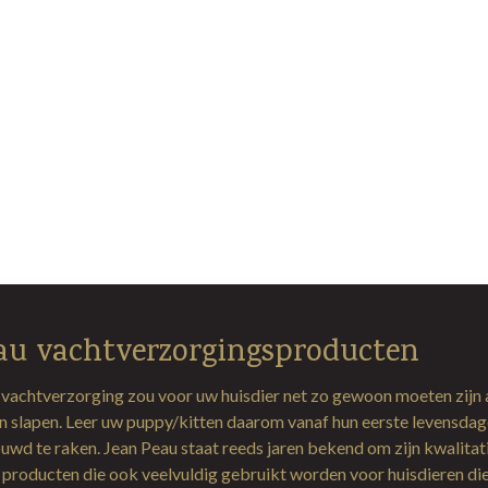
au vachtverzorgingsproducten
 vachtverzorging zou voor uw huisdier net zo gewoon moeten zijn 
en slapen. Leer uw puppy/kitten daarom vanaf hun eerste levensda
uwd te raken. Jean Peau staat reeds jaren bekend om zijn kwalitat
producten die ook veelvuldig gebruikt worden voor huisdieren di