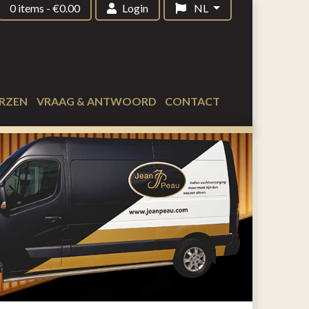
0 items
-
€
0.00
Login
NL
RZEN
VRAAG & ANTWOORD
CONTACT