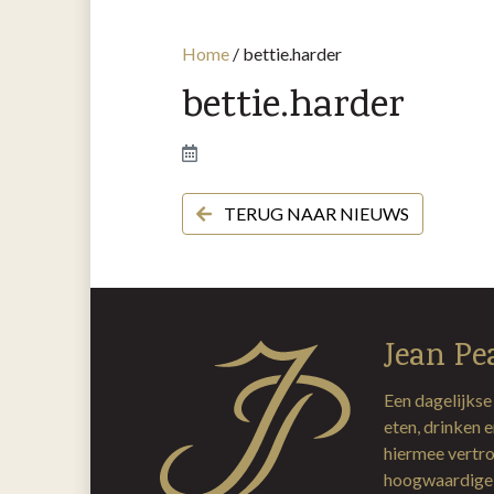
Home
/
bettie.harder
bettie.harder
TERUG NAAR NIEUWS
Jean Pe
Een dagelijkse
eten, drinken 
hiermee vertro
hoogwaardige 