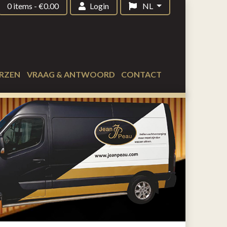
0 items
-
€
0.00
Login
NL
RZEN
VRAAG & ANTWOORD
CONTACT