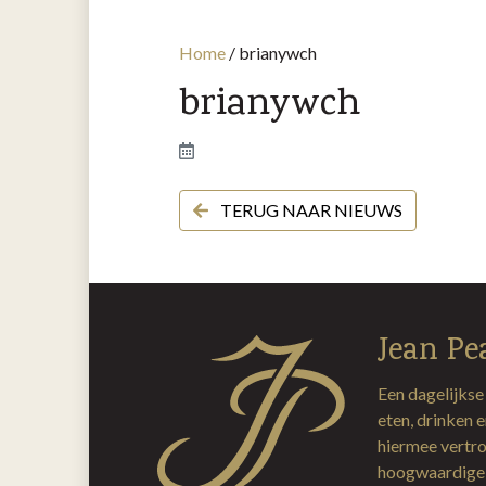
Home
/
brianywch
brianywch
TERUG NAAR NIEUWS
Jean Pe
Een dagelijkse
eten, drinken 
hiermee vertro
hoogwaardige 