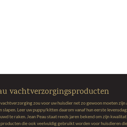
au vachtverzorgingsproducten
 vachtverzorging zou voor uw huisdier net zo gewoon moeten zijn 
en slapen. Leer uw puppy/kitten daarom vanaf hun eerste levensda
uwd te raken. Jean Peau staat reeds jaren bekend om zijn kwalitat
producten die ook veelvuldig gebruikt worden voor huisdieren di