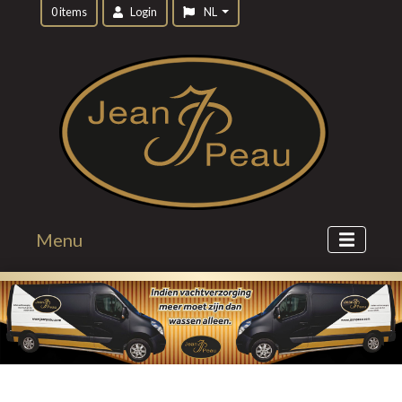
0 items
Login
NL
Menu