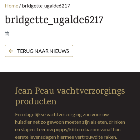
Home
/
bridgette_ugalde6217
bridgette_ugalde6217
TERUG NAAR NIEUWS
Jean Peau vachtverzorgings
producten
Een dagelijkse vachtverzorging zou voor uw
huisdier net zo gewoon moeten zijn als eten, drinken
en slapen. Leer uw puppy/kitten daarom vanaf hun
eerste levensdagen hiermee vertrouwd te raken.