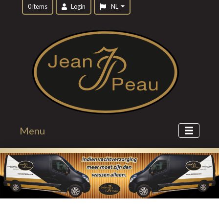
0 items
Login
NL
Menu