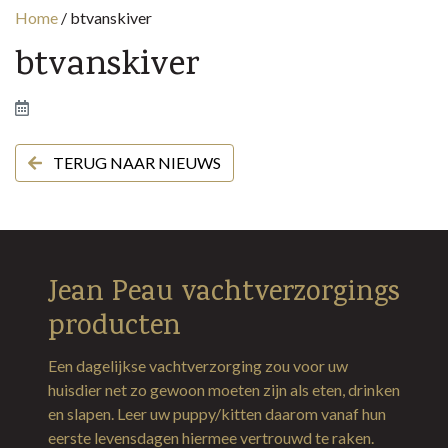
Home
/
btvanskiver
btvanskiver
TERUG NAAR NIEUWS
Jean Peau vachtverzorgings
producten
Een dagelijkse vachtverzorging zou voor uw
huisdier net zo gewoon moeten zijn als eten, drinken
en slapen. Leer uw puppy/kitten daarom vanaf hun
eerste levensdagen hiermee vertrouwd te raken.