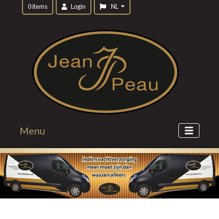
0 items
Login
NL
Menu