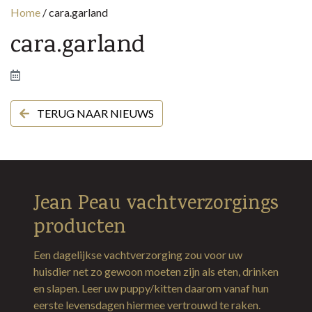
Home
/
cara.garland
cara.garland
TERUG NAAR NIEUWS
Jean Peau vachtverzorgings
producten
Een dagelijkse vachtverzorging zou voor uw
huisdier net zo gewoon moeten zijn als eten, drinken
en slapen. Leer uw puppy/kitten daarom vanaf hun
eerste levensdagen hiermee vertrouwd te raken.