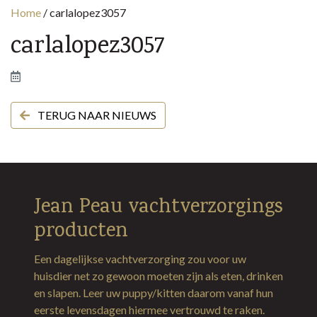
Home
/
carlalopez3057
carlalopez3057
TERUG NAAR NIEUWS
Jean Peau vachtverzorgings
producten
Een dagelijkse vachtverzorging zou voor uw
huisdier net zo gewoon moeten zijn als eten, drinken
en slapen. Leer uw puppy/kitten daarom vanaf hun
eerste levensdagen hiermee vertrouwd te raken.