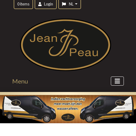
0 items
Login
NL
Menu