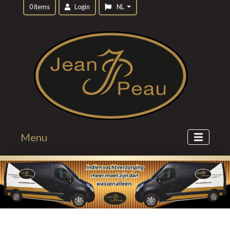
0 items
Login
NL
Menu