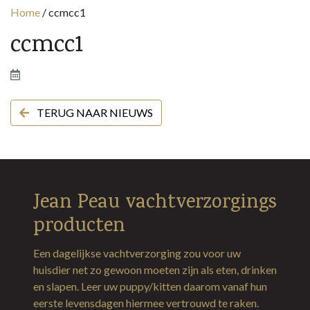
Home
/
ccmcc1
ccmcc1
TERUG NAAR NIEUWS
Jean Peau vachtverzorgings
producten
Een dagelijkse vachtverzorging zou voor uw
huisdier net zo gewoon moeten zijn als eten, drinken
en slapen. Leer uw puppy/kitten daarom vanaf hun
eerste levensdagen hiermee vertrouwd te raken.