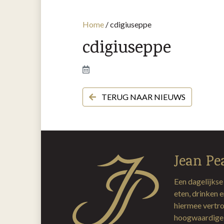
Home
/
cdigiuseppe
cdigiuseppe
TERUG NAAR NIEUWS
Jean Pe
Een dagelijkse
eten, drinken 
hiermee vertro
hoogwaardige 