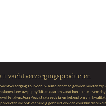
au vachtverzorgingsproducten
 vachtverzorging zou voor uw huisdier net zo gewoon moeten zijn 
en slapen. Leer uw puppy/kitten daarom vanaf hun eerste levensda
uwd te raken. Jean Peau staat reeds jaren bekend om zijn kwalitat
producten die ook veelvuldig gebruikt worden voor huisdieren di