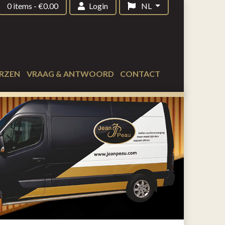
0 items
-
€
0.00
Login
NL
RZEN
VRAAG & ANTWOORD
CONTACT