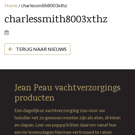
Home
/
charlessmith8003xthz
charlessmith8003xthz
TERUG NAAR NIEUWS
Jean Peau vachtverzorgings
producten
Een dagelijkse vachtverzorging zou voor uw
huisdier net zo gewoon moeten zijn als eten, drinken
en slapen. Leer uw puppy/kitten daarom vanaf hun
eerste levensdagen hiermee vertrouwd te raken.