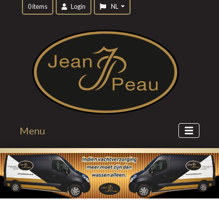
0 items
Login
NL
Menu