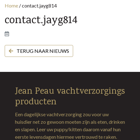
Home
/
contact.jayg814
contact.jayg814
TERUG NAAR NIEUWS
Jean Peau vachtverzorgings
producten
Een dagelijkse vachtverzorging zou voor uw
huisdier net zo gewoon moeten zijn als eten, drinken
en slapen. Leer uw puppy/kitten daarom vanaf hun
eerste levensdagen hiermee vertrouwd te raken.