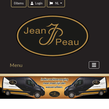
0 items
Login
NL
Menu