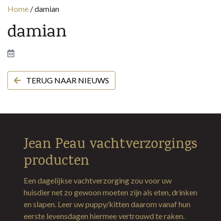
Home
/
damian
damian
TERUG NAAR NIEUWS
Jean Peau vachtverzorgings
producten
Een dagelijkse vachtverzorging zou voor uw
huisdier net zo gewoon moeten zijn als eten, drinken
en slapen. Leer uw puppy/kitten daarom vanaf hun
eerste levensdagen hiermee vertrouwd te raken.