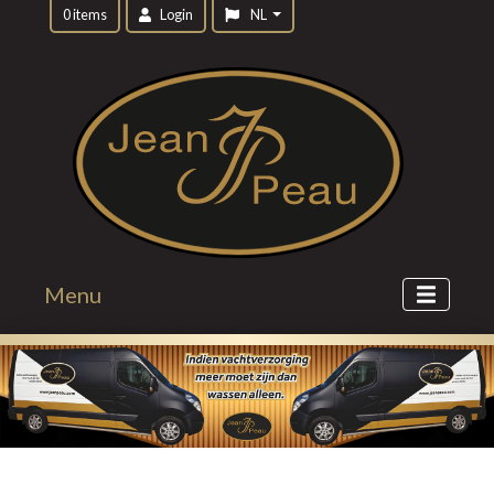
0 items
Login
NL
Menu