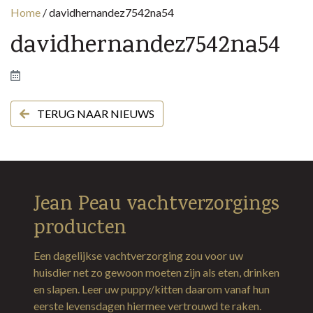
Home
/
davidhernandez7542na54
davidhernandez7542na54
TERUG NAAR NIEUWS
Jean Peau vachtverzorgings
producten
Een dagelijkse vachtverzorging zou voor uw
huisdier net zo gewoon moeten zijn als eten, drinken
en slapen. Leer uw puppy/kitten daarom vanaf hun
eerste levensdagen hiermee vertrouwd te raken.