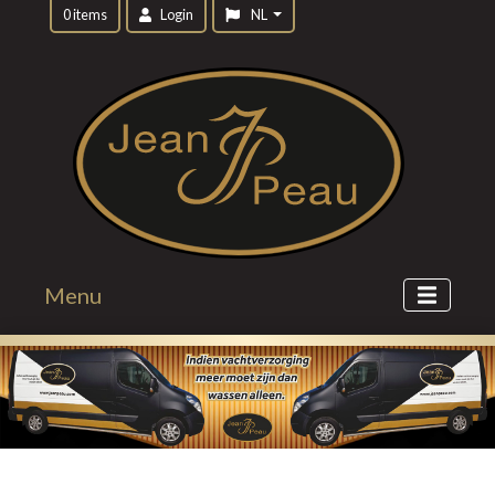
0 items
Login
NL
Menu