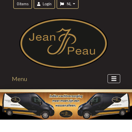
0 items
Login
NL
Menu