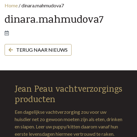
Home
/
dinara.mahmudova7
dinara.mahmudova7
TERUG NAAR NIEUWS
Jean Peau vachtverzorgings
producten
Een dagelijkse vachtverzorging zou voor uw
huisdier net zo gewoon moeten zijn als eten, drinken
en slapen. Leer uw puppy/kitten daarom vanaf hun
eerste levensdagen hiermee vertrouwd te raken.