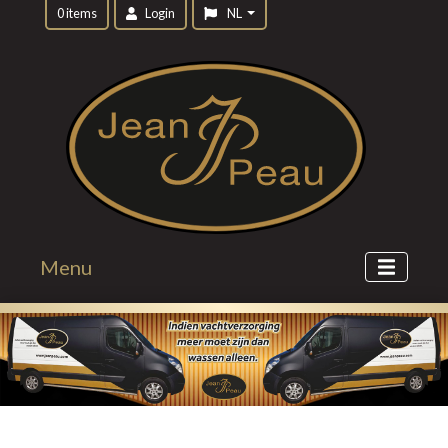
0 items
Login
NL
Menu