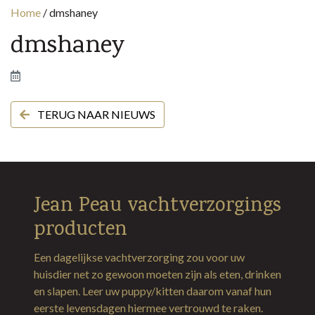
Home
/
dmshaney
dmshaney
TERUG NAAR NIEUWS
Jean Peau vachtverzorgings
producten
Een dagelijkse vachtverzorging zou voor uw
huisdier net zo gewoon moeten zijn als eten, drinken
en slapen. Leer uw puppy/kitten daarom vanaf hun
eerste levensdagen hiermee vertrouwd te raken.