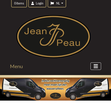
0 items
Login
NL
Menu