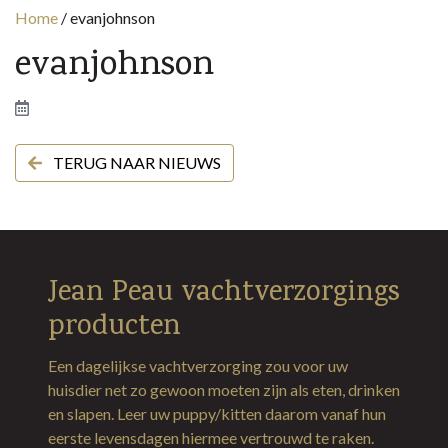
Home
/
evanjohnson
evanjohnson
TERUG NAAR NIEUWS
Jean Peau vachtverzorgings
producten
Een dagelijkse vachtverzorging zou voor uw
huisdier net zo gewoon moeten zijn als eten, drinken
en slapen. Leer uw puppy/kitten daarom vanaf hun
eerste levensdagen hiermee vertrouwd te raken.