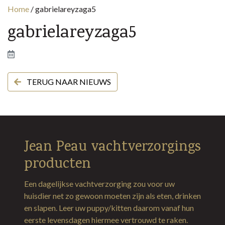
Home
/
gabrielareyzaga5
gabrielareyzaga5
TERUG NAAR NIEUWS
Jean Peau vachtverzorgings
producten
Een dagelijkse vachtverzorging zou voor uw
huisdier net zo gewoon moeten zijn als eten, drinken
en slapen. Leer uw puppy/kitten daarom vanaf hun
eerste levensdagen hiermee vertrouwd te raken.