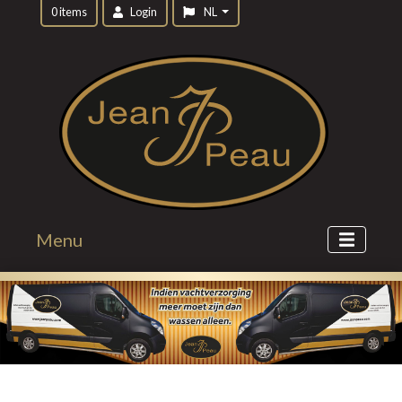
0 items
Login
NL
Menu