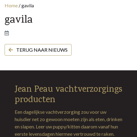
Home
/
gavila
gavila
TERUG NAAR NIEUWS
Jean Peau vachtverzorgings
producten
Een dagelijkse vachtverzorging zou voor uw
huisdier net zo gewoon moeten zijn als eten, drinken
en slapen. Leer uw puppy/kitten daarom vanaf hun
eerste levensdagen hiermee vertrouwd te raken.