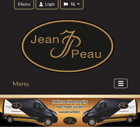
0 items
Login
NL
Menu