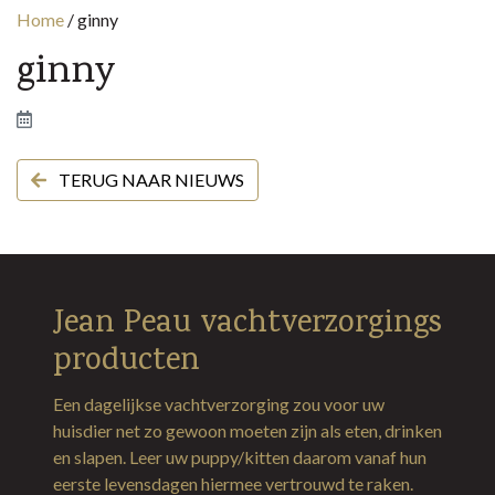
Home
/
ginny
ginny
TERUG NAAR NIEUWS
Jean Peau vachtverzorgings
producten
Een dagelijkse vachtverzorging zou voor uw
huisdier net zo gewoon moeten zijn als eten, drinken
en slapen. Leer uw puppy/kitten daarom vanaf hun
eerste levensdagen hiermee vertrouwd te raken.