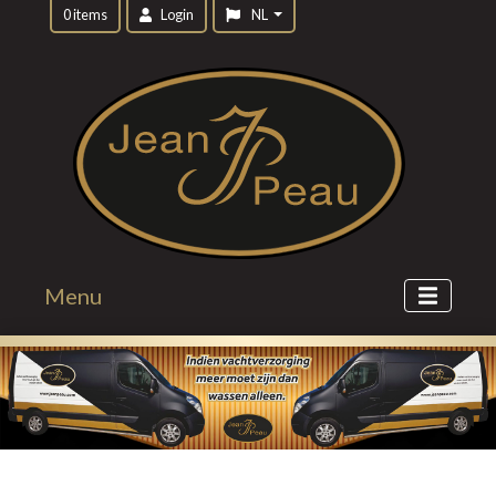
0 items
Login
NL
Menu