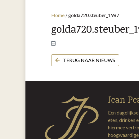
Home
/
golda720.steuber_1987
golda720.steuber_1
TERUG NAAR NIEUWS
Jean Pe
Een dagelijkse
eten, drinken 
hiermee vertro
hoogwaardige 