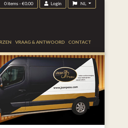
0 items
-
€
0.00
Login
NL
RZEN
VRAAG & ANTWOORD
CONTACT