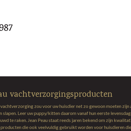
987
au vachtverzorgingsproducten
 vachtverzorging zou voor uw huisdier net zo gewoon moeten zijn 
en slapen. Leer uw puppy/kitten daarom vanaf hun eerste levensda
uwd te raken. Jean Peau staat reeds jaren bekend om zijn kwalitat
producten die ook veelvuldig gebruikt worden voor huisdieren di