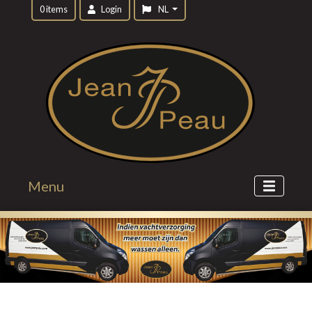
0 items
Login
NL
Menu