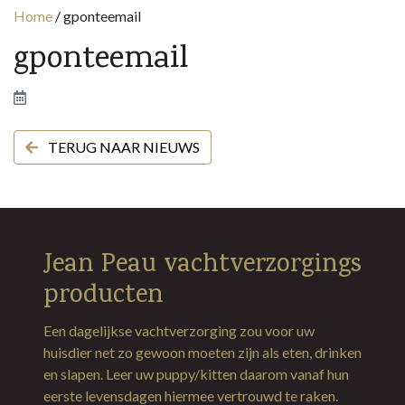
Home
/
gponteemail
gponteemail
TERUG NAAR NIEUWS
Jean Peau vachtverzorgings
producten
Een dagelijkse vachtverzorging zou voor uw
huisdier net zo gewoon moeten zijn als eten, drinken
en slapen. Leer uw puppy/kitten daarom vanaf hun
eerste levensdagen hiermee vertrouwd te raken.