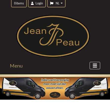
0 items
Login
NL
Menu