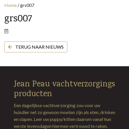
Home
/
grs007
grs007
TERUG NAAR NIEUWS
Jean Peau vachtverzorgings
producten
Een dagelijkse vachtverzorging zou voor uw
huisdier net zo gewoon moeten zijn als eten, drinken
en slapen. Leer uw puppy/kitten daarom vanaf hun
eerste levensdagen hiermee vertrouwd te raken.