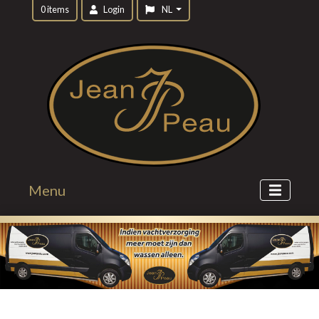
0 items
Login
NL
Menu