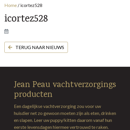
Home
/
icortez528
icortez528
TERUG NAAR NIEUWS
Jean Peau vachtverzorgings
producten
Een dagelijkse vachtverzorging zou voor uw
huisdier net zo gewoon moeten zijn als eten, drinken
en slapen. Leer uw puppy/kitten daarom vanaf hun
eerste levensdagen hiermee vertrouwd te raken.