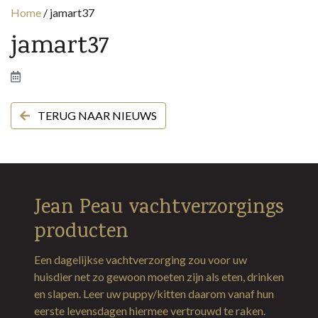
Home
/
jamart37
jamart37
TERUG NAAR NIEUWS
Jean Peau vachtverzorgings
producten
Een dagelijkse vachtverzorging zou voor uw
huisdier net zo gewoon moeten zijn als eten, drinken
en slapen. Leer uw puppy/kitten daarom vanaf hun
eerste levensdagen hiermee vertrouwd te raken.