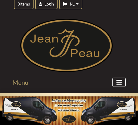
0 items
Login
NL
Menu