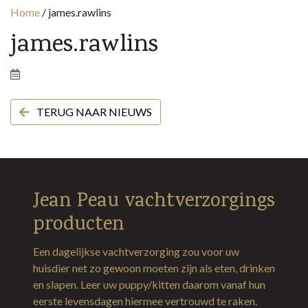
Home
/
james.rawlins
james.rawlins
TERUG NAAR NIEUWS
Jean Peau vachtverzorgings
producten
Een dagelijkse vachtverzorging zou voor uw
huisdier net zo gewoon moeten zijn als eten, drinken
en slapen. Leer uw puppy/kitten daarom vanaf hun
eerste levensdagen hiermee vertrouwd te raken.