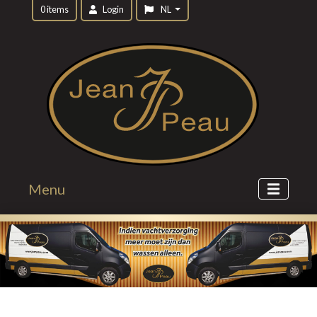
0 items
Login
NL
Menu