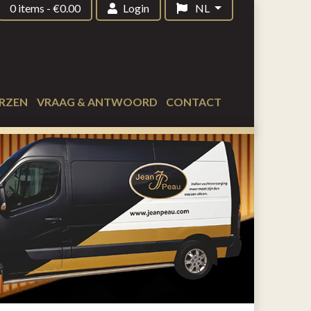
0 items
-
€
0.00
Login
NL
RZEN
VRAAG & ANTWOORD
CONTACT