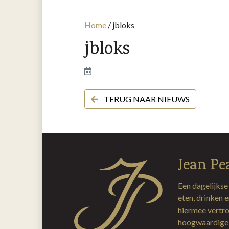
Home
/
jbloks
jbloks
TERUG NAAR NIEUWS
Jean Pe
Een dagelijkse
eten, drinken 
hiermee vertro
hoogwaardige 