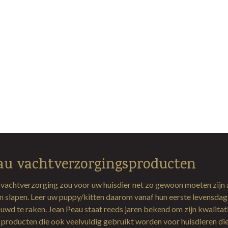
au vachtverzorgingsproducten
 vachtverzorging zou voor uw huisdier net zo gewoon moeten zijn 
en slapen. Leer uw puppy/kitten daarom vanaf hun eerste levensda
uwd te raken. Jean Peau staat reeds jaren bekend om zijn kwalitat
producten die ook veelvuldig gebruikt worden voor huisdieren di