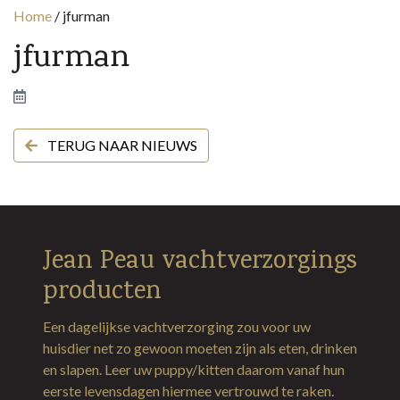
Home
/
jfurman
jfurman
TERUG NAAR NIEUWS
Jean Peau vachtverzorgings
producten
Een dagelijkse vachtverzorging zou voor uw
huisdier net zo gewoon moeten zijn als eten, drinken
en slapen. Leer uw puppy/kitten daarom vanaf hun
eerste levensdagen hiermee vertrouwd te raken.