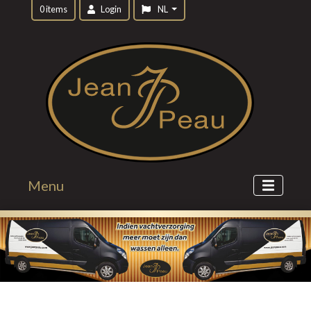
0 items
Login
NL
Menu