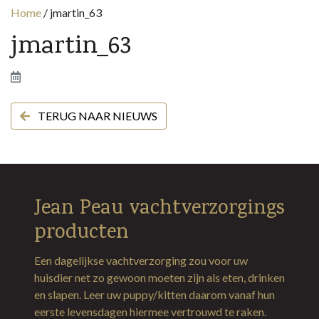
Home
/
jmartin_63
jmartin_63
TERUG NAAR NIEUWS
Jean Peau vachtverzorgings
producten
Een dagelijkse vachtverzorging zou voor uw
huisdier net zo gewoon moeten zijn als eten, drinken
en slapen. Leer uw puppy/kitten daarom vanaf hun
eerste levensdagen hiermee vertrouwd te raken.