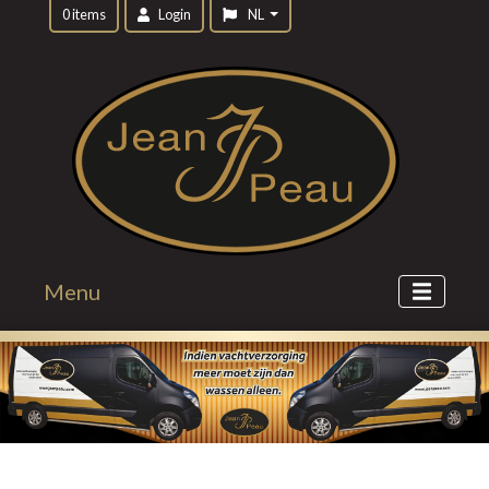
0 items
Login
NL
Menu