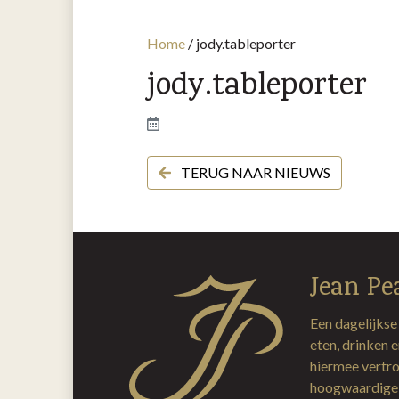
Home
/
jody.tableporter
jody.tableporter
TERUG NAAR NIEUWS
Jean Pe
Een dagelijkse
eten, drinken 
hiermee vertro
hoogwaardige 