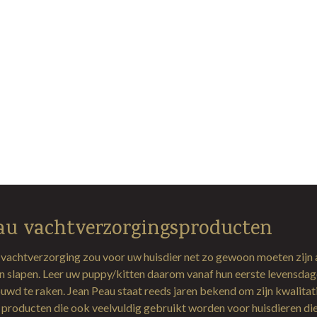
au vachtverzorgingsproducten
 vachtverzorging zou voor uw huisdier net zo gewoon moeten zijn 
en slapen. Leer uw puppy/kitten daarom vanaf hun eerste levensda
uwd te raken. Jean Peau staat reeds jaren bekend om zijn kwalitat
producten die ook veelvuldig gebruikt worden voor huisdieren di