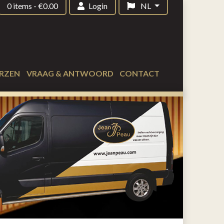
0 items
-
€
0.00
Login
NL
RZEN
VRAAG & ANTWOORD
CONTACT