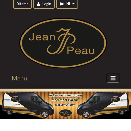
0 items
Login
NL
Menu