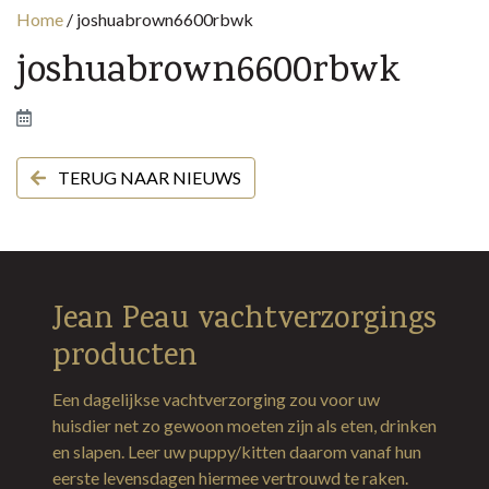
Home
/
joshuabrown6600rbwk
joshuabrown6600rbwk
TERUG NAAR NIEUWS
Jean Peau vachtverzorgings
producten
Een dagelijkse vachtverzorging zou voor uw
huisdier net zo gewoon moeten zijn als eten, drinken
en slapen. Leer uw puppy/kitten daarom vanaf hun
eerste levensdagen hiermee vertrouwd te raken.