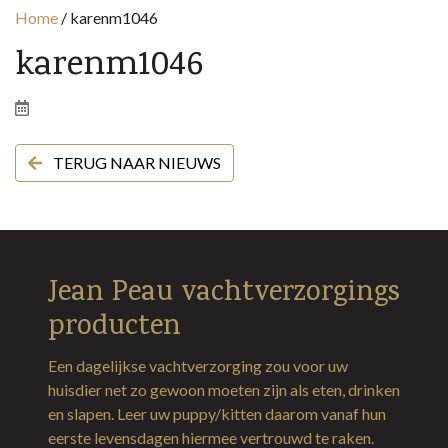
Home
/
karenm1046
karenm1046
TERUG NAAR NIEUWS
Jean Peau vachtverzorgings
producten
Een dagelijkse vachtverzorging zou voor uw
huisdier net zo gewoon moeten zijn als eten, drinken
en slapen. Leer uw puppy/kitten daarom vanaf hun
eerste levensdagen hiermee vertrouwd te raken.