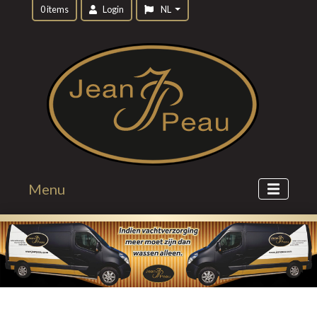
0 items
Login
NL
Menu