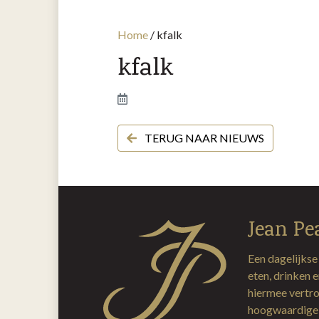
Home
/
kfalk
kfalk
TERUG NAAR NIEUWS
Jean Pe
Een dagelijkse
eten, drinken 
hiermee vertro
hoogwaardige 