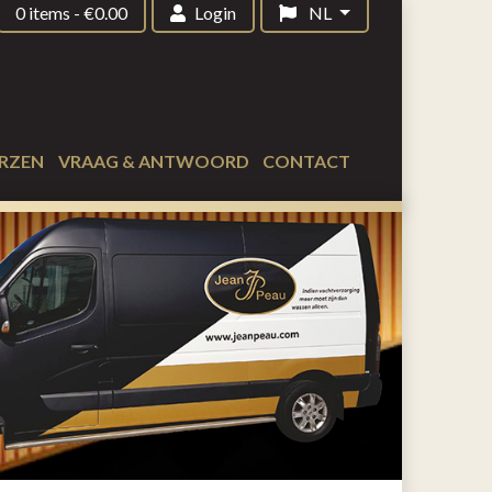
0 items
-
€
0.00
Login
NL
RZEN
VRAAG & ANTWOORD
CONTACT