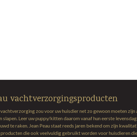
au vachtverzorgingsproducten
 vachtverzorging zou voor uw huisdier net zo gewoon moeten zijn 
en slapen. Leer uw puppy/kitten daarom vanaf hun eerste levensda
uwd te raken. Jean Peau staat reeds jaren bekend om zijn kwalitat
producten die ook veelvuldig gebruikt worden voor huisdieren di