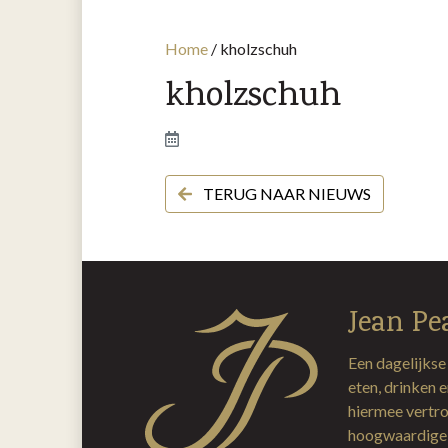
Home
/
kholzschuh
kholzschuh
TERUG NAAR NIEUWS
Jean Pe
Een dagelijkse
eten, drinken 
hiermee vertro
hoogwaardige 