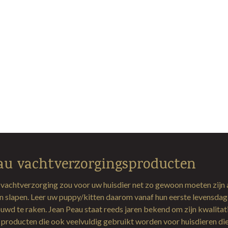
au vachtverzorgingsproducten
 vachtverzorging zou voor uw huisdier net zo gewoon moeten zijn 
en slapen. Leer uw puppy/kitten daarom vanaf hun eerste levensda
uwd te raken. Jean Peau staat reeds jaren bekend om zijn kwalitat
producten die ook veelvuldig gebruikt worden voor huisdieren di