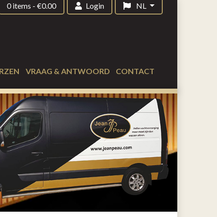
0 items
-
€
0.00
Login
NL
RZEN
VRAAG & ANTWOORD
CONTACT