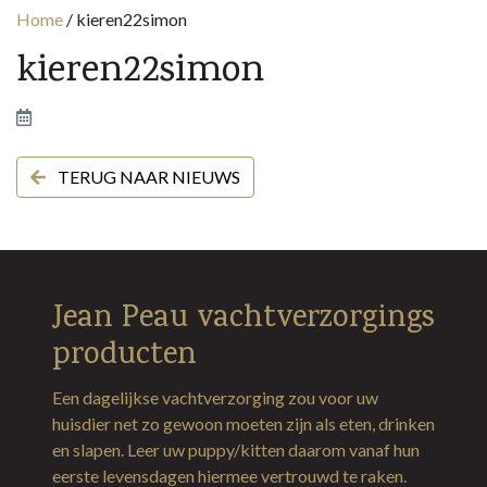
Home
/
kieren22simon
kieren22simon
TERUG NAAR NIEUWS
Jean Peau vachtverzorgings
producten
Een dagelijkse vachtverzorging zou voor uw
huisdier net zo gewoon moeten zijn als eten, drinken
en slapen. Leer uw puppy/kitten daarom vanaf hun
eerste levensdagen hiermee vertrouwd te raken.