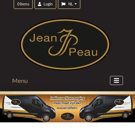
0 items
Login
NL
Menu