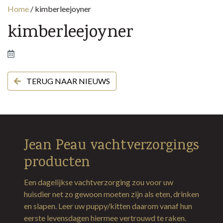
Home
/
kimberleejoyner
kimberleejoyner
TERUG NAAR NIEUWS
Jean Peau vachtverzorgings
producten
Een dagelijkse vachtverzorging zou voor uw
huisdier net zo gewoon moeten zijn als eten, drinken
en slapen. Leer uw puppy/kitten daarom vanaf hun
eerste levensdagen hiermee vertrouwd te raken.