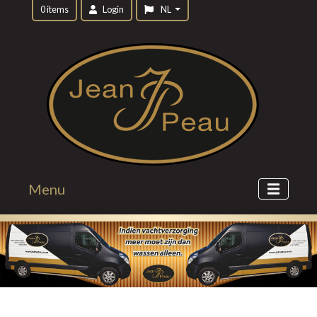
0 items
Login
NL
Menu