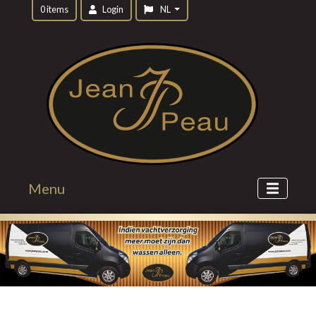
0 items
Login
NL
Menu