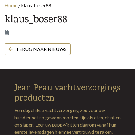
Home
/
klaus_boser88
klaus_boser88
TERUG NAAR NIEUWS
Jean Peau vachtverzorgings
producten
Een dagelijkse vachtverzorging zou voor uw
huisdier net zo gewoon moeten zijn als eten, drinken
en slapen. Leer uw puppy/kitten daarom vanaf hun
eerste levensdagen hiermee vertrouwd te raken.