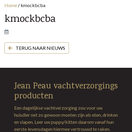
Home
/
kmockbcba
kmockbcba
TERUG NAAR NIEUWS
Jean Peau vachtverzorgings
producten
Een dagelijkse vachtverzorging zou voor uw
huisdier net zo gewoon moeten zijn als eten, drinken
en slapen. Leer uw puppy/kitten daarom vanaf hun
eerste levensdagen hiermee vertrouwd te raken.