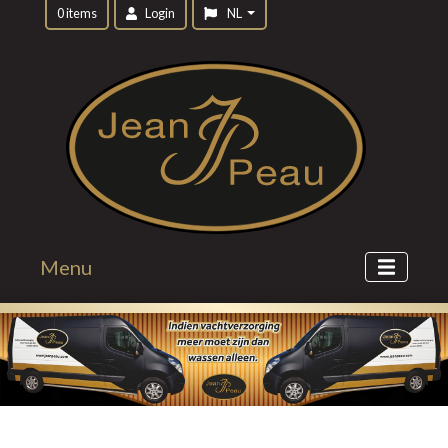
0 items
Login
NL
Menu