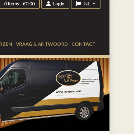
0 items
-
€
0.00
Login
NL
RZEN
VRAAG & ANTWOORD
CONTACT