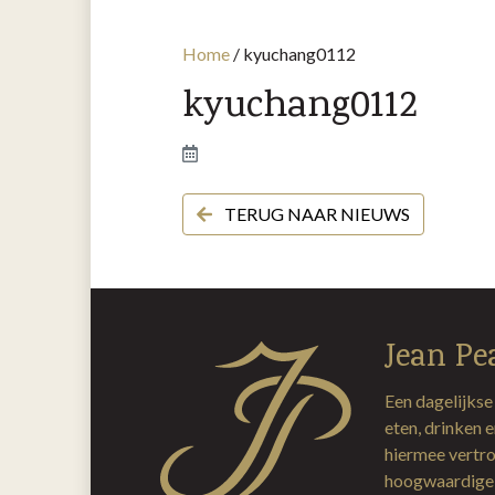
Home
/
kyuchang0112
kyuchang0112
TERUG NAAR NIEUWS
Jean Pe
Een dagelijkse
eten, drinken 
hiermee vertro
hoogwaardige 