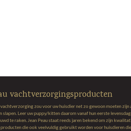
au vachtverzorgingsproducten
 vachtverzorging zou voor uw huisdier net zo gewoon moeten zijn 
en slapen. Leer uw puppy/kitten daarom vanaf hun eerste levensda
uwd te raken. Jean Peau staat reeds jaren bekend om zijn kwalitat
producten die ook veelvuldig gebruikt worden voor huisdieren di