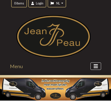
0 items
Login
NL
Menu