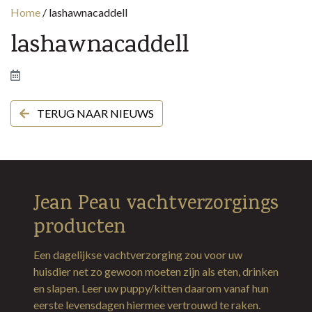
Home
/
lashawnacaddell
lashawnacaddell
TERUG NAAR NIEUWS
Jean Peau vachtverzorgings
producten
Een dagelijkse vachtverzorging zou voor uw
huisdier net zo gewoon moeten zijn als eten, drinken
en slapen. Leer uw puppy/kitten daarom vanaf hun
eerste levensdagen hiermee vertrouwd te raken.