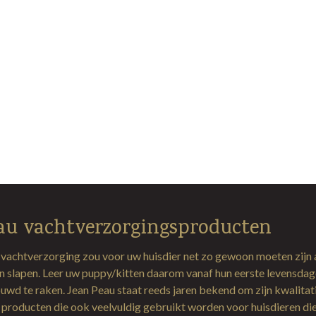
au vachtverzorgingsproducten
 vachtverzorging zou voor uw huisdier net zo gewoon moeten zijn 
en slapen. Leer uw puppy/kitten daarom vanaf hun eerste levensda
uwd te raken. Jean Peau staat reeds jaren bekend om zijn kwalitat
producten die ook veelvuldig gebruikt worden voor huisdieren di