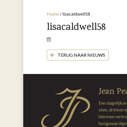
Home
/
lisacaldwell58
lisacaldwell58
TERUG NAAR NIEUWS
Jean Pe
Een dagelijkse
eten, drinken 
hiermee vertro
hoogwaardige 