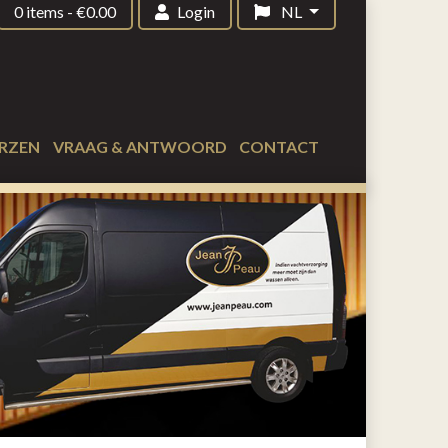
0 items
-
€
0.00
Login
NL
RZEN
VRAAG & ANTWOORD
CONTACT