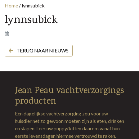
Home
/
lynnsubick
lynnsubick
TERUG NAAR NIEUWS
Jean Peau vachtverzorgings
producten
Een dagelijkse vachtverzorging zou voor uw
huisdier net zo gewoon moeten zijn als eten, drinken
en slapen. Leer uw puppy/kitten daarom vanaf hun
eerste levensdagen hiermee vertrouwd te raken.