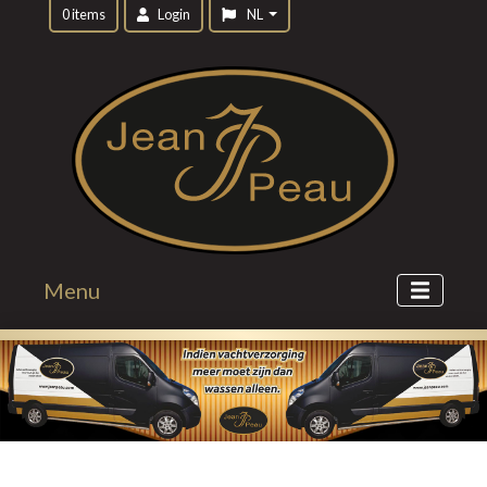
0 items
Login
NL
Menu